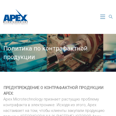
Перейти
к
Apex
содержимому
Microtechnology
Apex
Microtechnology
—
Политика по контрафактной
ШИМ
Усилители,
продукции
Мощные
Операционные
Усилители,
Источники
Опорного
Напряжения
ПРЕДУПРЕЖДЕНИЕ О КОНТРАФАКТНОЙ ПРОДУКЦИИ
APEX:
Apex Microtechnology признает растущую проблему
контрафакта в электронике. Исходя из этого, Apex
настаивает на том, чтобы клиенты закупали продукцию