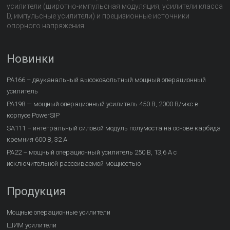
усилители (широтно-импульсная модуляция, усилители класса
D, импульсные усилители) и прецизионные источники
опорного напряжения.
Новинки
PA166 – двуканальный высоковольтный мощный операционный
усилитель
PA198 — мощный операционный усилитель 450 В, 2000 В/мкс в
корпусе PowerSIP
SA111 – интегральный силовой модуль полумоста на основе карбида
кремния 600 В, 32 А
PA22 – мощный операционный усилитель 250 В, 13,6 А с
исключительной рассеиваемой мощностью
Продукция
Мощные операционные усилители
ШИМ усилители