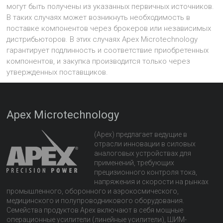
могут быть получены из указанных первичных источников.
В таких случаях может возникнуть необходимость в
поставке компонентов через брокеров или независимых
дистрибьюторов. В этих случаях Apex Microtechnology
гарантирует подлинность и соответствие приобретенных
компонентов, и закупка производится только через
утвержденных поставщиков.
Apex Microtechnology
(Apex) предлагает ведущие в
отрасли инновации в силовых
аналоговых устройствах для
применений, требующих
прецизионного контроля тока,
напряжения и скорости на рынках
промышленного, оборонного и аэрокосмического,
медицинского и полупроводникового оборудования.
Семейства продуктов Apex включают в себя мощные
операционные усилители (линейные усилители), ШИМ-