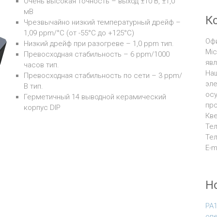
Очень высокая точность – выход ±10 В, ±1,0
мВ
К
Чрезвычайно низкий температурный дрейф –
1,09 ppm/°C (от -55°C до +125°C)
Оф
Низкий дрейф при разогреве – 1,0 ppm тип.
Mic
Превосходная стабильность – 6 ppm/1000
явл
часов тип.
Наш
Превосходная стабильность по сети – 3 ppm/
эл
В тип.
ос
Герметичный 14 выводной керамический
про
корпус DIP
Кве
Тел
Тел
E-m
Н
PA
оп