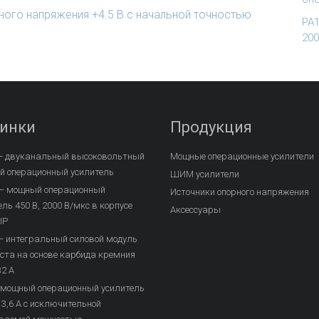
ного напряжения +4.5 В с начальной точностью
PA1
200
инки
Продукция
– двуканальный высоковольтный
Мощные операционные усилители
 операционный усилитель
ШИМ усилители
— мощный операционный
Источники опорного напряжения
ль 450 В, 2000 В/мкс в корпусе
Аксессуары
IP
– интегральный силовой модуль
ста на основе карбида кремния
32 А
 мощный операционный усилитель
13,6 А с исключительной