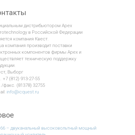
онтакты
ициальным дистрибьютором Apex
rotechnology в Российской Федерации
яется компания Квест.
а компания производит поставки
ектронных компонентов фирмы Apex и
уществляет техническую поддержку
дукции.
ст, Выборг
. +7 (812) 913-27-55
./факс. (81378) 32755
ail:
info@icquest.ru
овое
166 – двуканальный высоковольтный мощный
ерационный усилитель