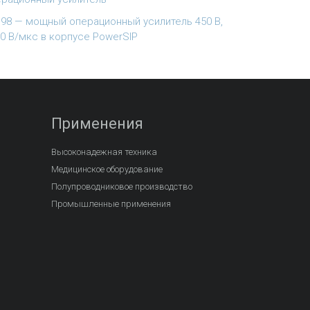
98 — мощный операционный усилитель 450 В,
0 В/мкс в корпусе PowerSIP
Применения
Высоконадежная техника
Медицинское оборудование
Полупроводниковое производство
Промышленные применения