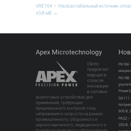
VRE104 — Ультрастабильный источник опор
±0,8 мВ
→
Apex Microtechnology
Нов
(Apex)
PA166 
предлагает
мощный
ведущие в
PA198 
отрасли
усилите
инновации
PowerS
в силовых
аналоговых устройствах для
SA111 
применений, требующих
полумо
прецизионного контроля тока,
600 В, 
напряжения и скорости на рынках
PA22 –
промышленного, оборонного и
аэрокосмического, медицинского и
250 В, 
полупроводникового оборудования.