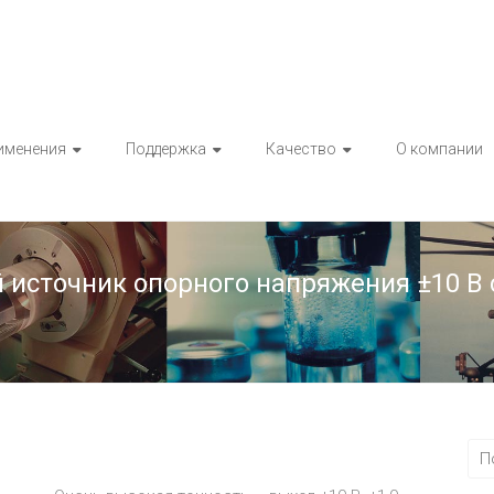
именения
Поддержка
Качество
О компании
 источник опорного напряжения ±10 В 